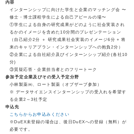
内容
インターンシップに向けた学⽣と企業のマッチング会 〜
修士・博⼠課程学⽣による⾃⼰アピールの場〜
①学⽣による自身の研究成果がどのように社会実装され
るかのイメージを含めた10分間のプレゼンテーション
（自己紹介2分 ＋ 研究成果社会実装のイメージ6分 + 将
来のキャリアプラン・インターンシップへの抱負2分）
②企業による自社紹介及びインターンシップ紹介(各社10
分)
③質疑応答・企業担当者とのフリートーク
参加予定企業及びその受入予定分野
小林製薬㈱、ロート製薬（オブザーブ参加）
※ データサイエンスインターンシップの受入れを希望す
る企業2～3社予定
申込先
こちらからお申込みください
※DuEX未登録の場合は、後日DuEXへの登録（無料）が
必要です。