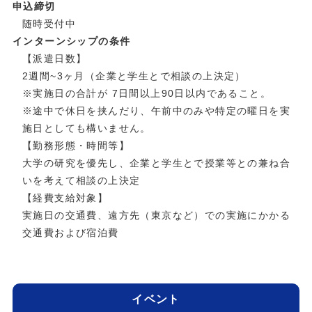
申込締切
随時受付中
インターンシップの条件
【派遣日数】
2週間~3ヶ月（企業と学生とで相談の上決定）
※実施日の合計が 7日間以上90日以内であること。
※途中で休日を挟んだり、午前中のみや特定の曜日を実
施日としても構いません。
【勤務形態・時間等】
大学の研究を優先し、企業と学生とで授業等との兼ね合
いを考えて相談の上決定
【経費⽀給対象】
実施日の交通費、遠⽅先（東京など）での実施にかかる
交通費および宿泊費
イベント