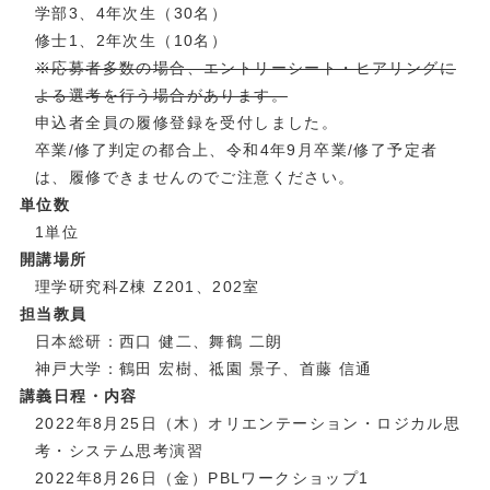
学部3、4年次生（30名）
修士1、2年次生（10名）
※応募者多数の場合、エントリーシート・ヒアリングに
よる選考を行う場合があります。
申込者全員の履修登録を受付しました。
卒業/修了判定の都合上、令和4年9月卒業/修了予定者
は、履修できませんのでご注意ください。
単位数
1単位
開講場所
理学研究科Z棟 Z201、202室
担当教員
日本総研：西口 健二、舞鶴 二朗
神戸大学：鶴田 宏樹、祗園 景子、首藤 信通
講義日程・内容
2022年8月25日（木）オリエンテーション・ロジカル思
考・システム思考演習
2022年8月26日（金）PBLワークショップ1