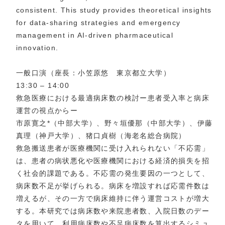
consistent. This study provides theoretical insights
for data-sharing strategies and emergency
management in AI-driven pharmaceutical
innovation.
一般口演（座長：小笠原悠 東京都立大学）
13:30 – 14:00
救急医療における最適病床数の検討ー患者受入率と病床
運営の視点からー
市原寛之*（中部大学）、野々垣優那（中部大学）、伊藤
真理（神戸大学）、猪口貞樹（海老名総合病院）
救急搬送患者が医療機関に受け入れられない「不応需」
は、患者の病状悪化や医療機関における経済的損失を招
く社会的課題である。不応需の発生要因の一つとして、
病床数不足が挙げられる。病床を増設すれば応需件数は
増えるが、その一方で病床維持に伴う運営コストが増大
する。本研究では病床数や来院患者数、入院日数のデー
タを用いて、利用病床数や不足病床数を算出するシミュ