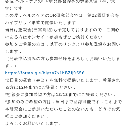
各位 ヘルスケアのOR研究部会幹事の伊藤真理（神戸大
学）です．
この度，ヘルスケアのOR研究部会では，第22回研究会を
ハイブリッド形式で開催いたします．
当日は懇親会(三宮周辺)も予定しておりますので，ご関心
のある方はオンサイト参加もぜひご検討ください．
参加をご希望の方は，以下のリンクより参加登録をお願い
します．
（発表申込済みの方も参加登録をよろしくお願いいたしま
す．）
https://forms.gle/biysa7x1bBZij9S56
*2日目の昼食（弁当）を無料で提供いたします。希望され
る方は
12/4まで
にご登録ください．
*懇親会に参加希望の方は
12/12まで
にご登録ください．
*参加のみご希望の方は，当日まで登録可能です．これまで
本研究会にご参加いただいたことのない方も，どうぞお気
軽にご参加ください．
よろしくお願いいたします。