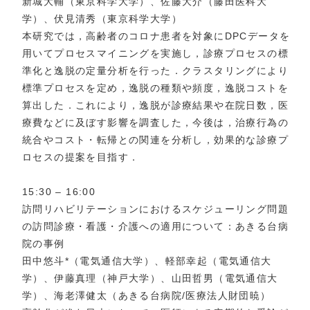
新城大輔（東京科学大学）、佐藤大介（藤田医科大
学）、伏見清秀（東京科学大学）
本研究では，高齢者のコロナ患者を対象にDPCデータを
用いてプロセスマイニングを実施し，診療プロセスの標
準化と逸脱の定量分析を行った．クラスタリングにより
標準プロセスを定め，逸脱の種類や頻度，逸脱コストを
算出した．これにより，逸脱が診療結果や在院日数，医
療費などに及ぼす影響を調査した，今後は，治療行為の
統合やコスト・転帰との関連を分析し，効果的な診療プ
ロセスの提案を目指す．
15:30 – 16:00
訪問リハビリテーションにおけるスケジューリング問題
の訪問診療・看護・介護への適用について：あきる台病
院の事例
田中悠斗*（電気通信大学）、軽部幸起（電気通信大
学）、伊藤真理（神戸大学）、山田哲男（電気通信大
学）、海老澤健太（あきる台病院/医療法人財団暁）