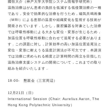
國領大介（神戸大学大学院システム情報学研究科）
温熱治療はがん患者の負担を低減する低侵襲治療の一種
であり，安全で効果的な治療を行うため，磁気共鳴画像
（MRI）による患部の温度や組織変化を監視する技術が
開発されています．しかし，腹腔臓器を対象とした治療
では呼吸性移動による大きな変位・変形が生じるため，
加温位置を呼吸性移動に合わせて追尾する必要がありま
す．この課題に対し，計算効率の高い加温位置追尾法と
変位・変形に耐えうる温度計測法が不可欠です．本講演
では治療に求められる精度と計算時間の両立を目指した
温熱治療支援システムの開発について，これまでの取り
組みを紹介いたします．
18:00- 懇親会（三宮周辺）
12月21日（日）
International Session (Chair: Aurelius Aaron, The
Hong Kong Polytechnic University）