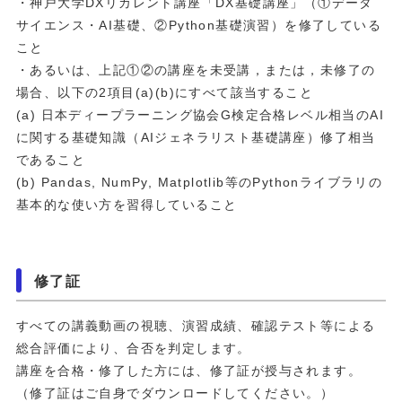
・神戸大学DXリカレント講座「DX基礎講座」（①データ
サイエンス・AI基礎、②Python基礎演習）を修了している
こと
・あるいは、上記①②の講座を未受講，または，未修了の
場合、以下の2項目(a)(b)にすべて該当すること
(a) 日本ディープラーニング協会G検定合格レベル相当のAI
に関する基礎知識（AIジェネラリスト基礎講座）修了相当
であること
(b) Pandas, NumPy, Matplotlib等のPythonライブラリの
基本的な使い方を習得していること
修了証
すべての講義動画の視聴、演習成績、確認テスト等による
総合評価により、合否を判定します。
講座を合格・修了した方には、修了証が授与されます。
（修了証はご自身でダウンロードしてください。）