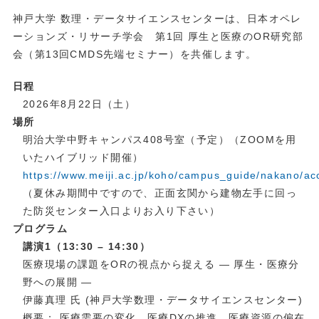
神戸大学 数理・データサイエンスセンターは、日本オペレ
ーションズ・リサーチ学会 第1回 厚生と医療のOR研究部
会（第13回CMDS先端セミナー）を共催します。
日程
2026年8月22日（土）
場所
明治大学中野キャンパス408号室（予定）（ZOOMを用
いたハイブリッド開催）
https://www.meiji.ac.jp/koho/campus_guide/nakano/ac
（夏休み期間中ですので、正面玄関から建物左手に回っ
た防災センター入口よりお入り下さい）
プログラム
講演1（13:30 – 14:30）
医療現場の課題をORの視点から捉える ― 厚生・医療分
野への展開 ―
伊藤真理 氏 (神戸大学数理・データサイエンスセンター)
概要： 医療需要の変化、医療DXの推進、医療資源の偏在