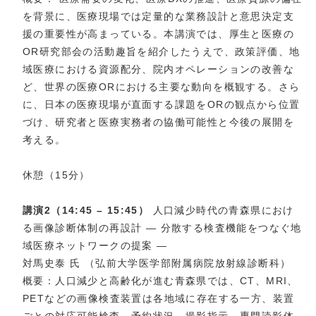
を背景に、医療現場では定量的な業務設計と意思決定支
援の重要性が高まっている。本講演では、厚生と医療の
OR研究部会の活動趣旨を紹介したうえで、政策評価、地
域医療における資源配分、院内オペレーションの改善な
ど、世界の医療ORにおける主要な動向を概観する。さら
に、日本の医療現場が直面する課題をORの観点から位置
づけ、研究者と医療実務者の協働可能性と今後の展開を
考える。
休憩（15分）
講演2（14:45 – 15:45）
人口減少時代の青森県におけ
る画像診断体制の再設計 ― 分散する検査機能をつなぐ地
域医療ネットワークの提案 ―
対馬史泰 氏 （弘前大学医学部附属病院放射線診断科）
概要：人口減少と高齢化が進む青森県では、CT、MRI、
PETなどの画像検査装置は各地域に存在する一方、装置