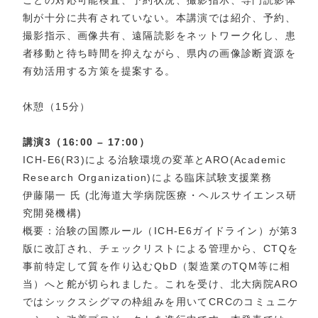
ごとの対応可能検査、予約状況、撮影指示、専門読影体
制が十分に共有されていない。本講演では紹介、予約、
撮影指示、画像共有、遠隔読影をネットワーク化し、患
者移動と待ち時間を抑えながら、県内の画像診断資源を
有効活用する方策を提案する。
休憩（15分）
講演3（16:00 – 17:00）
ICH-E6(R3)による治験環境の変革とARO(Academic
Research Organization)による臨床試験支援業務
伊藤陽一 氏 (北海道大学病院医療・ヘルスサイエンス研
究開発機構)
概要：治験の国際ルール（ICH-E6ガイドライン）が第3
版に改訂され、チェックリストによる管理から、CTQを
事前特定して質を作り込むQbD（製造業のTQM等に相
当）へと舵が切られました。これを受け、北大病院ARO
ではシックスシグマの枠組みを用いてCRCのコミュニケ