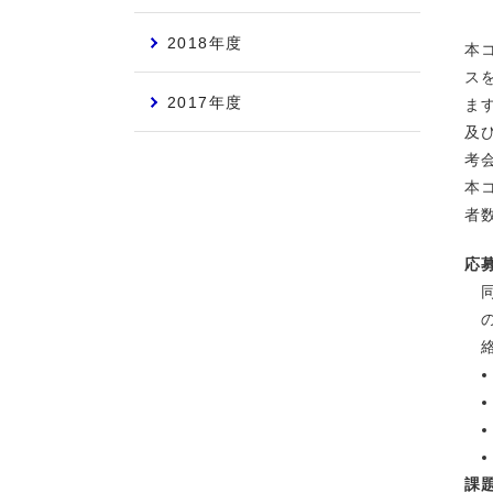
2018年度
本
ス
2017年度
ま
及
考
本
者
応
課