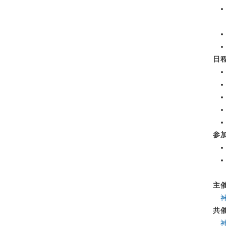
日
参
主
共