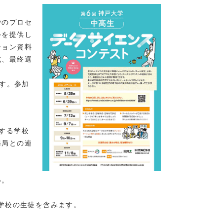
でのプロセ
会を提供し
ション資料
式、最終選
ます。参加
する学校
務局との連
い。
。
育学校の生徒を含みます。